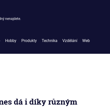
dný nenajdete.
o
Hobby
Produkty
Technika
Vzdělání
Web
dnes dá i díky různým