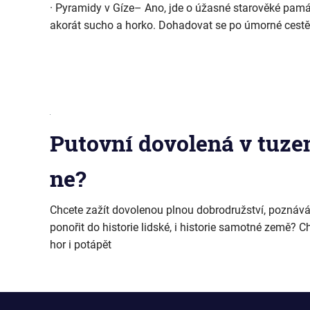
· Pyramidy v Gíze– Ano, jde o úžasné starověké památk
akorát sucho a horko. Dohadovat se po úmorné cestě
Putovní dovolená v tuz
ne?
Chcete zažít dovolenou plnou dobrodružství, poznáv
ponořit do historie lidské, i historie samotné země? 
hor i potápět