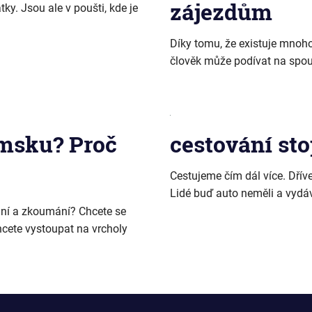
zájezdům
y. Jsou ale v poušti, kde je
Díky tomu, že existuje mnoho 
člověk může podívat na spous
emsku? Proč
cestování st
Cestujeme čím dál více. Dřív
Lidé buď auto neměli a vydáv
ání a zkoumání? Chcete se
Chcete vystoupat na vrcholy