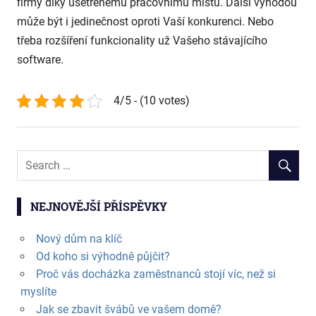
firmy díky ušetřenému pracovnímu místu. Další výhodou
může být i jedinečnost oproti Vaší konkurenci. Nebo
třeba rozšíření funkcionality už Vašeho stávajícího
software.
4/5 - (10 votes)
NEJNOVĚJŠÍ PŘÍSPĚVKY
Nový dům na klíč
Od koho si výhodně půjčit?
Proč vás docházka zaměstnanců stojí víc, než si
myslíte
Jak se zbavit švábů ve vašem domě?