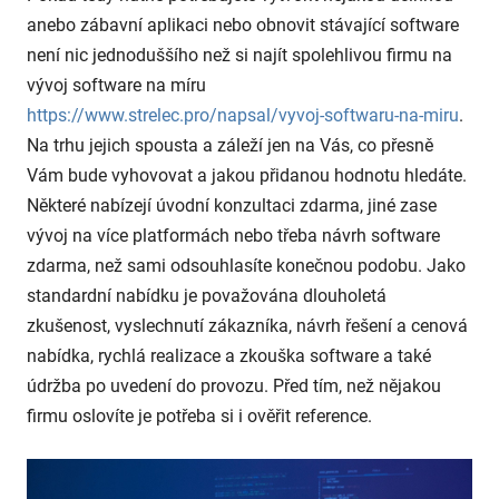
anebo zábavní aplikaci nebo obnovit stávající software
není nic jednoduššího než si najít spolehlivou firmu na
vývoj software na míru
https://www.strelec.pro/napsal/vyvoj-softwaru-na-miru
.
Na trhu jejich spousta a záleží jen na Vás, co přesně
Vám bude vyhovovat a jakou přidanou hodnotu hledáte.
Některé nabízejí úvodní konzultaci zdarma, jiné zase
vývoj na více platformách nebo třeba návrh software
zdarma, než sami odsouhlasíte konečnou podobu. Jako
standardní nabídku je považována dlouholetá
zkušenost, vyslechnutí zákazníka, návrh řešení a cenová
nabídka, rychlá realizace a zkouška software a také
údržba po uvedení do provozu. Před tím, než nějakou
firmu oslovíte je potřeba si i ověřit reference.