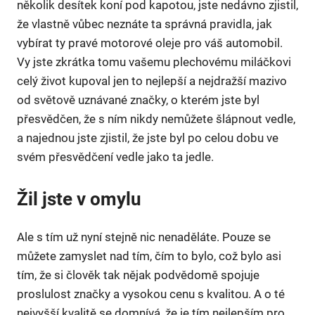
několik desítek koní pod kapotou, jste nedávno zjistil,
že vlastně vůbec neznáte ta správná pravidla, jak
vybírat ty pravé
motorové oleje
pro váš automobil.
Vy jste zkrátka tomu vašemu plechovému miláčkovi
celý život kupoval jen to nejlepší a nejdražší mazivo
od světově uznávané značky, o kterém jste byl
přesvědčen, že s ním nikdy nemůžete šlápnout vedle,
a najednou jste zjistil, že jste byl po celou dobu ve
svém přesvědčení vedle jako ta jedle.
Žil jste v omylu
Ale s tím už nyní stejně nic nenaděláte. Pouze se
můžete zamyslet nad tím, čím to bylo, což bylo asi
tím, že si člověk tak nějak podvědomě spojuje
proslulost značky a vysokou cenu s kvalitou. A o té
nejvyšší kvalitě se domnívá, že je tím nejlepším pro