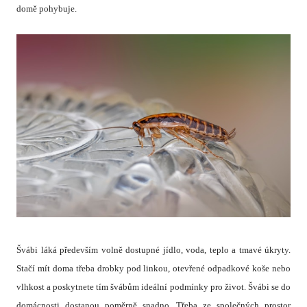
domě pohybuje.
Švábi láká především volně dostupné jídlo, voda, teplo a tmavé úkryty.
Stačí mít doma třeba drobky pod linkou, otevřené odpadkové koše nebo
vlhkost a poskytnete tím švábům ideální podmínky pro život.
Švábi se do
domácnosti dostanou poměrně snadno. Třeba ze společných prostor