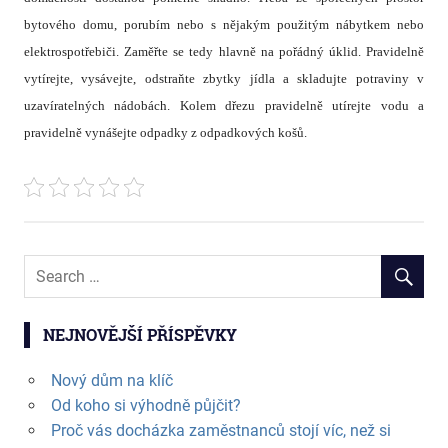
bytového domu, porubím nebo s nějakým použitým nábytkem nebo
elektrospotřebiči.
Zaměřte se tedy hlavně na pořádný úklid. Pravidelně
vytírejte, vysávejte, odstraňte zbytky jídla a skladujte potraviny v
uzavíratelných nádobách. Kolem dřezu pravidelně utírejte vodu a
pravidelně vynášejte odpadky z odpadkových košů.
NEJNOVĚJŠÍ PŘÍSPĚVKY
Nový dům na klíč
Od koho si výhodně půjčit?
Proč vás docházka zaměstnanců stojí víc, než si