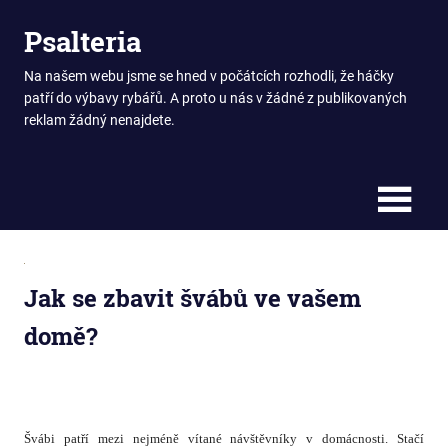
Skip
Psalteria
to
content
Na našem webu jsme se hned v počátcích rozhodli, že háčky
patří do výbavy rybářů. A proto u nás v žádné z publikovaných
reklam žádný nenajdete.
Jak se zbavit švábů ve vašem
domě?
Švábi patří mezi nejméně vítané návštěvníky v domácnosti. Stačí