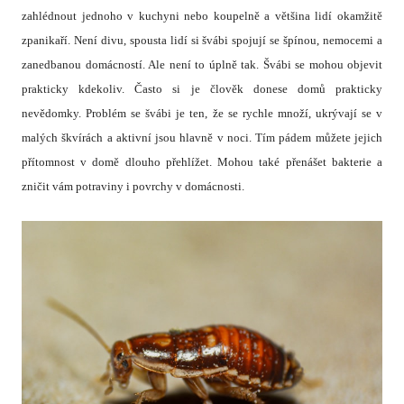
zahlédnout jednoho v kuchyni nebo koupelně a většina lidí okamžitě
zpanikaří. Není divu, spousta lidí si švábi spojují se špínou, nemocemi a
zanedbanou domácností. Ale není to úplně tak. Švábi se mohou objevit
prakticky kdekoliv. Často si je člověk donese domů prakticky
nevědomky.
Problém se švábi je ten, že se rychle množí, ukrývají se v
malých škvírách a aktivní jsou hlavně v noci. Tím pádem můžete jejich
přítomnost v domě dlouho přehlížet. Mohou také přenášet bakterie a
zničit vám potraviny i povrchy v domácnosti.