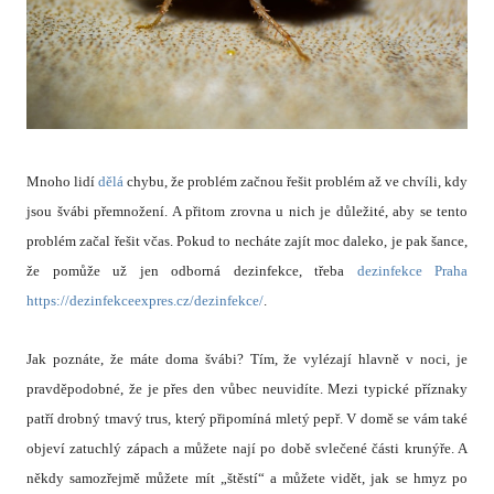
Mnoho lidí
dělá
chybu, že problém začnou řešit problém až ve chvíli, kdy
jsou švábi přemnožení. A přitom zrovna u nich je důležité, aby se tento
problém začal řešit včas. Pokud to necháte zajít moc daleko, je pak šance,
že pomůže už jen odborná dezinfekce, třeba
dezinfekce Praha
https://dezinfekceexpres.cz/dezinfekce/
.
Jak poznáte, že máte doma švábi? Tím, že vylézají hlavně v noci, je
pravděpodobné, že je přes den vůbec neuvidíte. Mezi typické příznaky
patří drobný tmavý trus, který připomíná mletý pepř. V domě se vám také
objeví zatuchlý zápach a můžete nají po době svlečené části krunýře. A
někdy samozřejmě můžete mít „štěstí“ a můžete vidět, jak se hmyz po