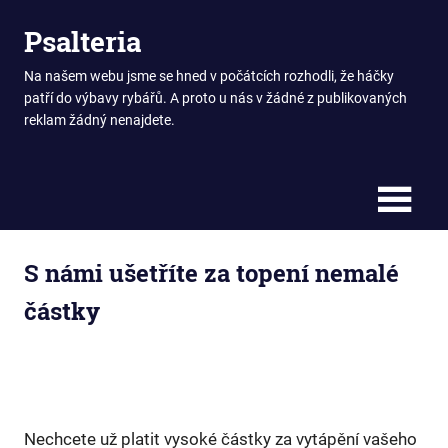
Skip
Psalteria
to
content
Na našem webu jsme se hned v počátcích rozhodli, že háčky
patří do výbavy rybářů. A proto u nás v žádné z publikovaných
reklam žádný nenajdete.
S námi ušetříte za topení nemalé
částky
Nechcete už platit vysoké částky za vytápění vašeho