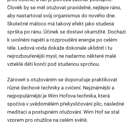
Člověk by se měl otužovat pravidelně, nejlépe ráno,
aby nastartoval svůj organismus do nového dne.
Skutečně máloco má takový efekt jako studená
sprška po ránu. Účinek se dostaví okamžitě. Dochazí
k uvolnění napětí a rozproudění energie po celém
těle. Ledová voda dokáže dokonale uklidnit i tu
nejrozbouřenější mysl, ne nadarmo některé malé
vzteklé děti končí pod studenou sprchou.
Zároveň s otužováním se doporučuje praktikovat
různé dechové techniky a cvičení. Nejznámější a
nejpopulárnější je Wim Hofova technika, která
spočívá v uvědomělém překysličování plic, následné
meditaci a postupném otužování. Wim Hof se stal
vzorem pro otužilce na celém světě.