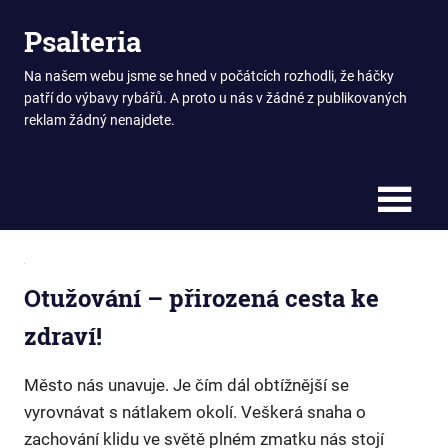
Skip
Psalteria
to
content
Na našem webu jsme se hned v počátcích rozhodli, že háčky
patří do výbavy rybářů. A proto u nás v žádné z publikovaných
reklam žádný nenajdete.
Otužování – přirozená cesta ke
zdraví!
Město nás unavuje. Je čím dál obtížnější se
vyrovnávat s nátlakem okolí. Veškerá snaha o
zachování klidu ve světě plném zmatku nás stojí