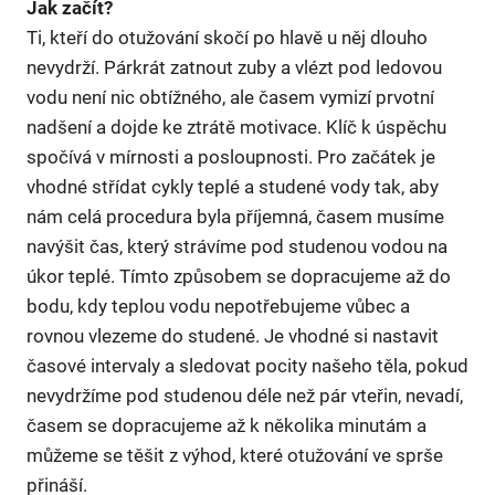
Jak začít?
Ti, kteří do otužování skočí po hlavě u něj dlouho
nevydrží. Párkrát zatnout zuby a vlézt pod ledovou
vodu není nic obtížného, ale časem vymizí prvotní
nadšení a dojde ke ztrátě motivace. Klíč k úspěchu
spočívá v mírnosti a posloupnosti. Pro začátek je
vhodné střídat cykly teplé a studené vody tak, aby
nám celá procedura byla příjemná, časem musíme
navýšit čas, který strávíme pod studenou vodou na
úkor teplé. Tímto způsobem se dopracujeme až do
bodu, kdy teplou vodu nepotřebujeme vůbec a
rovnou vlezeme do studené. Je vhodné si nastavit
časové intervaly a sledovat pocity našeho těla, pokud
nevydržíme pod studenou déle než pár vteřin, nevadí,
časem se dopracujeme až k několika minutám a
můžeme se těšit z výhod, které otužování ve sprše
přináší.