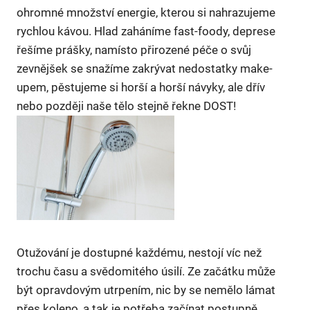
ohromné množství energie, kterou si nahrazujeme
rychlou kávou. Hlad zaháníme fast-foody, deprese
řešíme prášky, namísto
přirozené péče o svůj
zevnějšek
se snažíme zakrývat nedostatky make-
upem, pěstujeme si horší a horší návyky, ale dřív
nebo později naše tělo stejně řekne DOST!
Otužování je dostupné každému, nestojí víc než
trochu času a svědomitého úsilí. Ze začátku může
být opravdovým utrpením, nic by se nemělo lámat
přes koleno, a tak je potřeba začínat postupně.